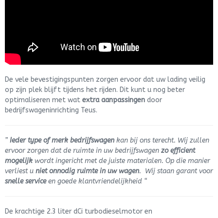
De vele bevestigingspunten zorgen ervoor dat uw lading veilig
op zijn plek blijft tijdens het rijden. Dit kunt u nog beter
optimaliseren met wat
extra aanpassingen
door
bedrijfswageninrichting Teus.
”
Ieder type of merk bedrijfswagen
kan bij ons terecht. Wij zullen
ervoor zorgen dat de ruimte in uw bedrijfswagen
zo efficient
mogelijk
wordt ingericht met de juiste materialen. Op die manier
verliest u
niet onnodig ruimte in uw wagen
. Wij staan garant voor
snelle service
en goede klantvriendelijkheid “
De krachtige 2.3 liter dCi turbodieselmotor en