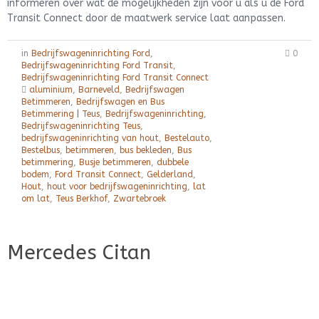
informeren over wat de mogelijkheden zijn voor u als u de Ford
Transit Connect door de maatwerk service laat aanpassen.
in
Bedrijfswageninrichting Ford
,
0
Bedrijfswageninrichting Ford Transit
,
Bedrijfswageninrichting Ford Transit Connect
aluminium
,
Barneveld
,
Bedrijfswagen
Betimmeren
,
Bedrijfswagen en Bus
Betimmering | Teus
,
Bedrijfswageninrichting
,
Bedrijfswageninrichting Teus
,
bedrijfswageninrichting van hout
,
Bestelauto
,
Bestelbus
,
betimmeren
,
bus bekleden
,
Bus
betimmering
,
Busje betimmeren
,
dubbele
bodem
,
Ford Transit Connect
,
Gelderland
,
Hout
,
hout voor bedrijfswageninrichting
,
lat
om lat
,
Teus Berkhof
,
Zwartebroek
Mercedes Citan