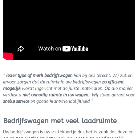
”
Ieder type of merk bedrijfswagen
kan bij ons terecht. Wij zullen
ervoor zorgen dat de ruimte in uw bedrijfswagen
zo efficient
mogelijk
wordt ingericht met de juiste materialen. Op die manier
verliest u
niet onnodig ruimte in uw wagen
. Wij staan garant voor
snelle service
en goede klantvriendelijkheid “
Bedrijfswagen met veel laadruimte
Uw bedrijfswagen is uw visitekaartje dus het is zaak dat deze er