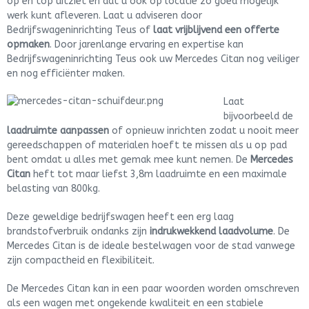
op en top uitziet en dat u ook op locatie zo goed mogelijk
werk kunt afleveren. Laat u adviseren door
Bedrijfswageninrichting Teus of
laat vrijblijvend een offerte
opmaken
. Door jarenlange ervaring en expertise kan
Bedrijfswageninrichting Teus ook uw Mercedes Citan nog veiliger
en nog efficiënter maken.
Laat
bijvoorbeeld de
laadruimte aanpassen
of opnieuw inrichten zodat u nooit meer
gereedschappen of materialen hoeft te missen als u op pad
bent omdat u alles met gemak mee kunt nemen. De
Mercedes
Citan
heft tot maar liefst 3,8m laadruimte en een maximale
belasting van 800kg.
Deze geweldige bedrijfswagen heeft een erg laag
brandstofverbruik ondanks zijn
indrukwekkend laadvolume
. De
Mercedes Citan is de ideale bestelwagen voor de stad vanwege
zijn compactheid en flexibiliteit.
De Mercedes Citan kan in een paar woorden worden omschreven
als een wagen met ongekende kwaliteit en een stabiele