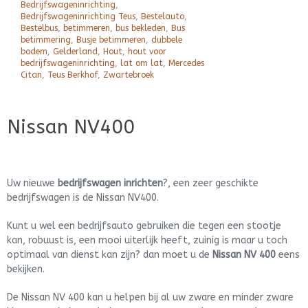
Bedrijfswageninrichting
,
Bedrijfswageninrichting Teus
,
Bestelauto
,
Bestelbus
,
betimmeren
,
bus bekleden
,
Bus
betimmering
,
Busje betimmeren
,
dubbele
bodem
,
Gelderland
,
Hout
,
hout voor
bedrijfswageninrichting
,
lat om lat
,
Mercedes
Citan
,
Teus Berkhof
,
Zwartebroek
Nissan NV400
Uw nieuwe
bedrijfswagen inrichten
?, een zeer geschikte
bedrijfswagen is de Nissan NV400.
Kunt u wel een bedrijfsauto gebruiken die tegen een stootje
kan, robuust is, een mooi uiterlijk heeft, zuinig is maar u toch
optimaal van dienst kan zijn? dan moet u de
Nissan NV 400
eens
bekijken.
De Nissan NV 400 kan u helpen bij al uw zware en minder zware