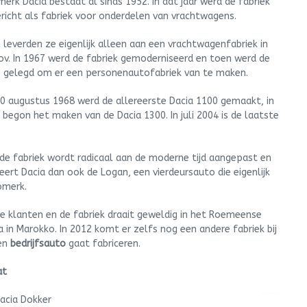
merk Dacia bestaat al sinds 1952. In dat jaar werd de fabriek
richt als fabriek voor onderdelen van vrachtwagens.
 leverden ze eigenlijk alleen aan een vrachtwagenfabriek in
ov. In 1967 werd de fabriek gemoderniseerd en toen werd de
s gelegd om er een personenautofabriek van te maken.
0 augustus 1968 werd de allereerste Dacia 1100 gemaakt, in
 begon het maken van de Dacia 1300. In juli 2004 is de laatste
ude fabriek wordt radicaal aan de moderne tijd aangepast en
eert Dacia dan ook de Logan, een vierdeursauto die eigenlijk
omerk.
we klanten en de fabriek draait geweldig in het Roemeense
a in Marokko. In 2012 komt er zelfs nog een andere fabriek bij
een
bedrijfsauto
gaat fabriceren.
at
Dacia Dokker