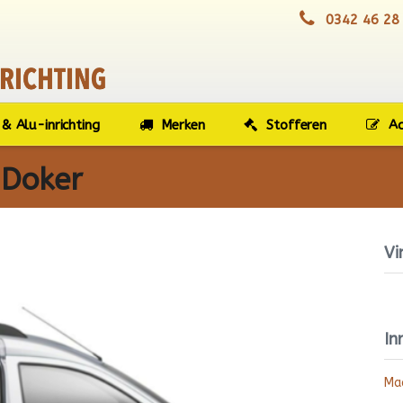
0342 46 28
& Alu-inrichting
Merken
Stofferen
Ac
 Doker
Vi
In
Ma