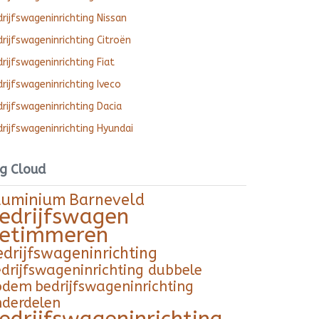
rijfswageninrichting Nissan
rijfswageninrichting Citroën
rijfswageninrichting Fiat
rijfswageninrichting Iveco
rijfswageninrichting Dacia
rijfswageninrichting Hyundai
g Cloud
luminium
Barneveld
edrijfswagen
etimmeren
edrijfswageninrichting
drijfswageninrichting dubbele
odem
bedrijfswageninrichting
nderdelen