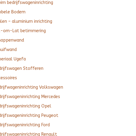
im bedrijfswageninrichting
bbele Bodem
len – aluminium inrichting
t-om-Lat betimmering
happenwand
huifwand
periaal Ugefa
drijfswagen Stofferen
cessoires
drijfwageninrichting Volkswagen
rijfswageninrichting Mercedes
rijfswageninrichting Opel
rijfswageninrichting Peugeot
rijfswageninrichting Ford
rijfswageninrichting Renault