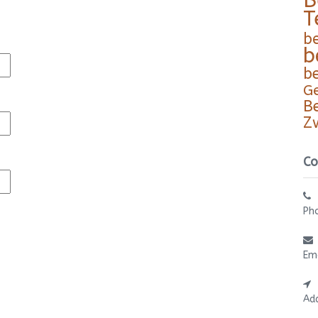
B
T
b
b
b
G
B
Z
Co
Ph
Em
Ad