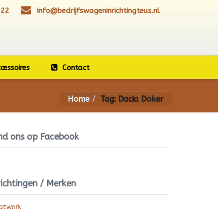
 22
info@bedrijfswageninrichtingteus.nl
cessoires
Contact
Home
Tag: Dacia Doker
nd ons op Facebook
richtingen / Merken
atwerk