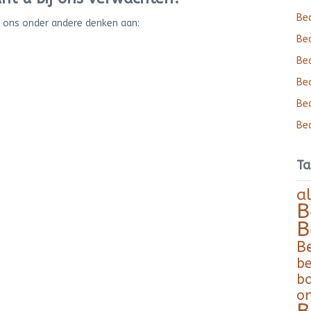
Bed
j ons onder andere denken aan:
Bed
Bed
Bed
Bed
Bed
Ta
a
B
B
B
be
b
o