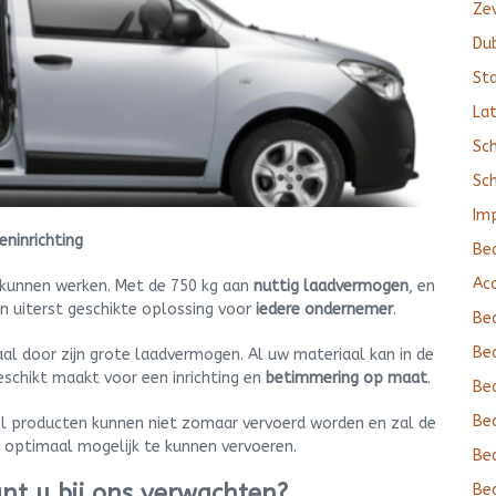
Zev
Du
Sta
La
Sc
Sc
Im
eninrichting
Be
Ac
te kunnen werken. Met de 750 kg aan
nuttig laadvermogen
, en
en uiterst geschikte oplossing voor
iedere ondernemer
.
Be
Bed
aal door zijn grote laadvermogen. Al uw materiaal kan in de
schikt maakt voor een inrichting en
betimmering op maat
.
Bed
Bed
eel producten kunnen niet zomaar vervoerd worden en zal de
ptimaal mogelijk te kunnen vervoeren.
Bed
unt u bij ons verwachten?
Bed