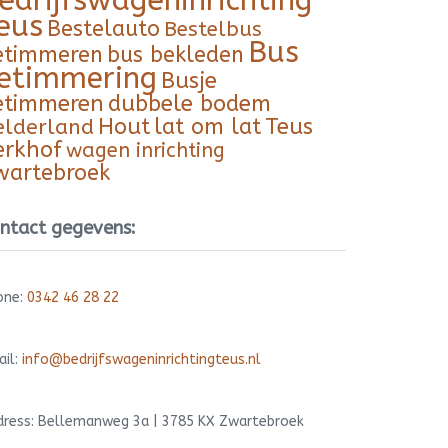
edrijfswageninrichting
eus
Bestelauto
Bestelbus
Bus
etimmeren
bus bekleden
etimmering
Busje
etimmeren
dubbele bodem
Hout
lat om lat
Teus
elderland
erkhof
wagen inrichting
wartebroek
ntact gegevens:
one:
0342 46 28 22
ail:
info@bedrijfswageninrichtingteus.nl
dress: Bellemanweg 3a | 3785 KX Zwartebroek