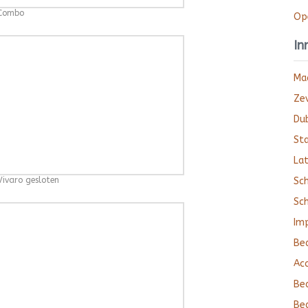
 Combo
Op
In
Ma
Zev
Du
Sta
La
Sc
Vivaro gesloten
Sc
Im
Be
Ac
Be
Bed