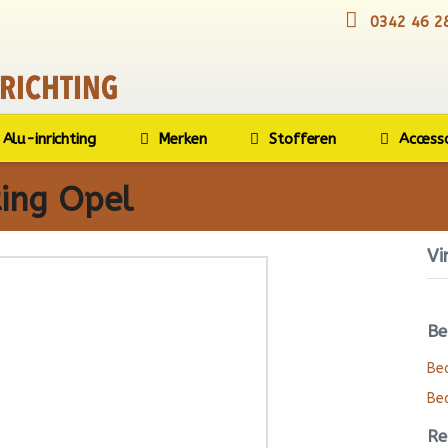
0342 46 2
Alu-inrichting
Merken
Stofferen
Access
ting Opel
Vi
Be
Bed
Bed
Re