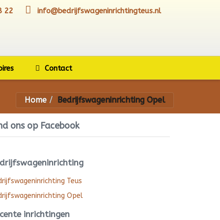
8 22
info@bedrijfswageninrichtingteus.nl
oires
Contact
Home
Bedrijfswageninrichting Opel
nd ons op Facebook
drijfswageninrichting
rijfswageninrichting Teus
rijfswageninrichting Opel
cente inrichtingen