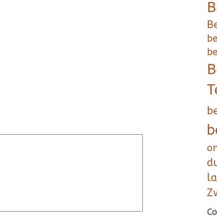
B
B
be
be
B
T
b
b
o
d
l
Z
Co