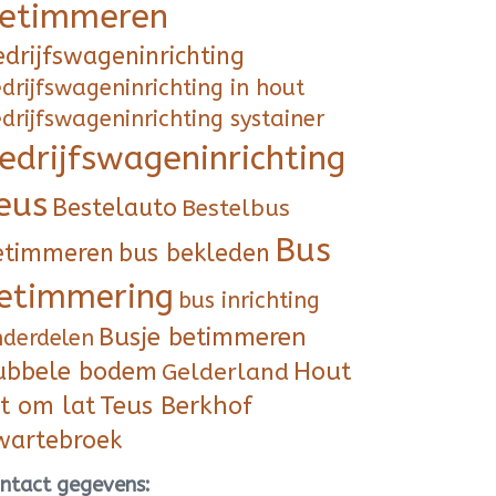
etimmeren
edrijfswageninrichting
drijfswageninrichting in hout
drijfswageninrichting systainer
edrijfswageninrichting
eus
Bestelauto
Bestelbus
Bus
etimmeren
bus bekleden
etimmering
bus inrichting
Busje betimmeren
nderdelen
ubbele bodem
Hout
Gelderland
at om lat
Teus Berkhof
wartebroek
ntact gegevens: