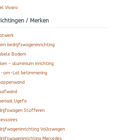
el Vivaro
richtingen / Merken
atwerk
im bedrijfswageninrichting
bbele Bodem
len – aluminium inrichting
t-om-Lat betimmering
happenwand
huifwand
periaal Ugefa
drijfswagen Stofferen
cessoires
drijfwageninrichting Volkswagen
rijfswageninrichting Mercedes