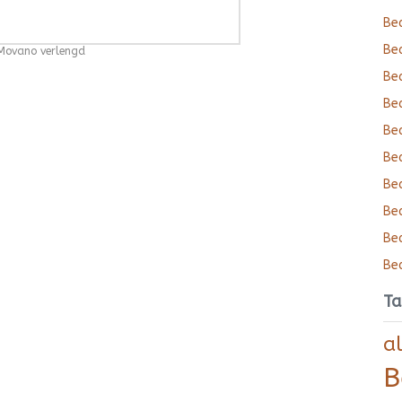
Bed
Bed
Movano verlengd
Bed
Bed
Bed
Bed
Bed
Bed
Bed
Bed
Ta
a
B