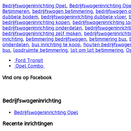
Bedrijfswageninrichting Opel
,
Bedrijfswageninrichting O
Betimmeren
,
bedrijfswagen betimmering
,
bedrijfswagen 
dubbele bodem
,
bedrijfswageninrichting dubbele vloer
,
b
bedrijfswageninrichting kopen
,
bedrijfswageninrichting l
bedrijfswageninrichting onderdelen
,
bedrijfswageninrich
bedrijfswageninrichting zelf maken
,
bedrijfswageninricht
inrichting
,
betimmering bedrijfswagen
,
betimmering bus
,
onderdelen
,
bus inrichting te koop
,
houten bedrijfswagen
bus
,
laadruimte betimmering
,
lat om lat betimmering
,
O
Ford Transit
Opel Combo
Vind ons op Facebook
Bedrijfswageninrichting
Bedrijfswageninrichting Opel
Recente inrichtingen