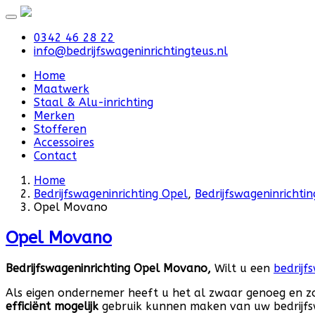
0342 46 28 22
info@bedrijfswageninrichtingteus.nl
Home
Maatwerk
Staal & Alu-inrichting
Merken
Stofferen
Accessoires
Contact
Home
Bedrijfswageninrichting Opel
,
Bedrijfswageninrichti
Opel Movano
Opel Movano
Bedrijfswageninrichting Opel Movano,
Wilt u een
bedrijf
Als eigen ondernemer heeft u het al zwaar genoeg en zou h
efficiënt mogelijk
gebruik kunnen maken van uw bedrijf