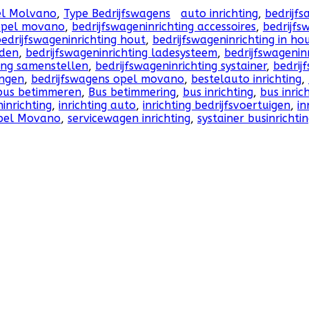
pel Molvano
,
Type Bedrijfswagens
auto inrichting
,
bedrijfs
opel movano
,
bedrijfswageninrichting accessoires
,
bedrijfs
edrijfswageninrichting hout
,
bedrijfswageninrichting in ho
aden
,
bedrijfswageninrichting ladesysteem
,
bedrijfswagenin
ting samenstellen
,
bedrijfswageninrichting systainer
,
bedrij
ingen
,
bedrijfswagens opel movano
,
bestelauto inrichting
,
bus betimmeren
,
Bus betimmering
,
bus inrichting
,
bus inric
inrichting
,
inrichting auto
,
inrichting bedrijfsvoertuigen
,
in
pel Movano
,
servicewagen inrichting
,
systainer businrichti