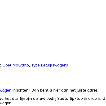
ng Opel Molvano
,
Type Bedrijfswagens
swagen
inrichten? Dan bent u hier aan het juiste adres.
et dus fijn zijn als uw bedrijfsauto tip-top in orde is. U
swagen.