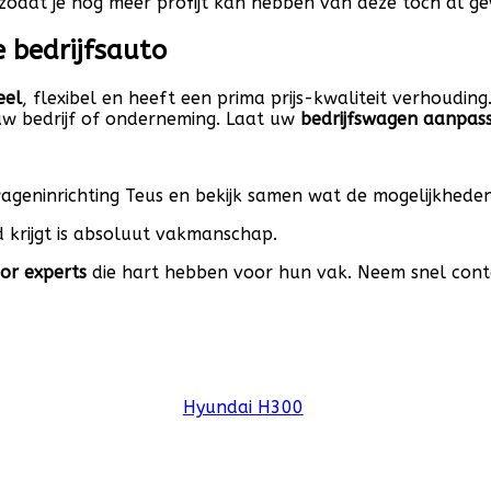
odat je nog meer profijt kan hebben van deze toch al ge
 bedrijfsauto
eel
, flexibel en heeft een prima prijs-kwaliteit verhoudin
uw bedrijf of onderneming. Laat uw
bedrijfswagen aanpas
geninrichting Teus en bekijk samen wat de mogelijkheden
 krijgt is absoluut vakmanschap.
or experts
die hart hebben voor hun vak. Neem snel con
Hyundai H300