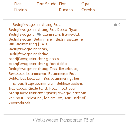
Fiat
Fiat Scudo
Fiat
Opel
Fiorino
Ducato
Combo
in
Bedrijfswageninrichting Fiat
,
0
Bedrijfswageninrichting Fiat Doblo
,
Type
Bedrijfswagens
aluminium
,
Barneveld
,
Bedrijfswagen Betimmeren
,
Bedrijfswagen en
Bus Betimmering | Teus
,
Bedrijfswageninrichten
,
Bedrijfswageninrichting
,
bedrijfswageninrichting doblo
,
bedrijfswageninrichting fiat doblo
,
Bedrijfswageninrichting Teus
,
Bestelauto
,
Bestelbus
,
betimmeren
,
Betimmeren Fiat
Doblo
,
bus bekleden
,
Bus betimmering
,
bus
inrichten
,
Busje betimmeren
,
dubbele bodem
,
fiat doblo
,
Gelderland
,
Hout
,
hout voor
bedrijfswageninrichtingbedrijfswageninrichten
van hout
,
inrichting
,
lat om lat
,
Teus Berkhof
,
Zwartebroek
Volkswagen Transporter T5 of...